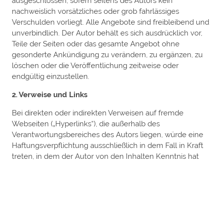
ausgeschlossen, sofern seitens des Autors kein
nachweislich vorsätzliches oder grob fahrlässiges
Verschulden vorliegt. Alle Angebote sind freibleibend und
unverbindlich. Der Autor behält es sich ausdrücklich vor,
Teile der Seiten oder das gesamte Angebot ohne
gesonderte Ankündigung zu verändern, zu ergänzen, zu
löschen oder die Veröffentlichung zeitweise oder
endgültig einzustellen.
2. Verweise und Links
Bei direkten oder indirekten Verweisen auf fremde
Webseiten („Hyperlinks“), die außerhalb des
Verantwortungsbereiches des Autors liegen, würde eine
Haftungsverpflichtung ausschließlich in dem Fall in Kraft
treten, in dem der Autor von den Inhalten Kenntnis hat
und es ihm technisch möglich und zumutbar wäre, die
Nutzung im Falle rechtswidriger Inhalte zu verhindern.
Der Autor erklärt hiermit ausdrücklich, dass zum Zeitpunkt
der Linksetzung keine illegalen Inhalte auf den zu
verlinkenden Seiten erkennbar waren. Auf die aktuelle